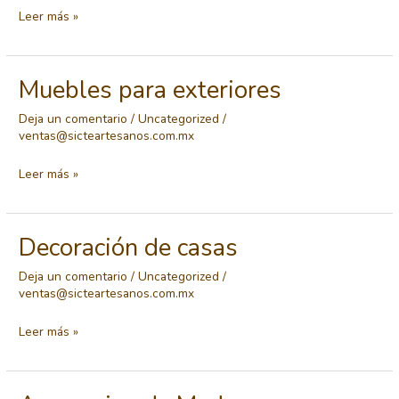
Carpintería
Leer más »
sobre
Diseño
Muebles para exteriores
Deja un comentario
/
Uncategorized
/
ventas@sicteartesanos.com.mx
Muebles
Leer más »
para
exteriores
Decoración de casas
Deja un comentario
/
Uncategorized
/
ventas@sicteartesanos.com.mx
Decoración
Leer más »
de
casas