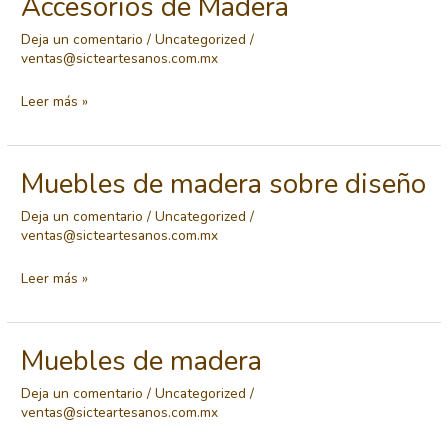
Accesorios de Madera
Deja un comentario
/
Uncategorized
/
ventas@sicteartesanos.com.mx
Accesorios
Leer más »
de
Madera
Muebles de madera sobre diseño
Deja un comentario
/
Uncategorized
/
ventas@sicteartesanos.com.mx
Muebles
Leer más »
de
madera
Muebles de madera
sobre
diseño
Deja un comentario
/
Uncategorized
/
ventas@sicteartesanos.com.mx