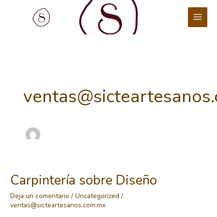
Ir
al
contenido
ventas@sicteartesanos
Carpintería sobre Diseño
Deja un comentario
/
Uncategorized
/
ventas@sicteartesanos.com.mx