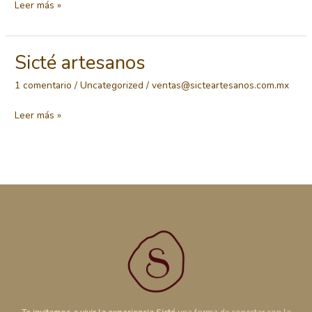
Muebles
Leer más »
de
madera
Sicté artesanos
1 comentario
/
Uncategorized
/
ventas@sicteartesanos.com.mx
Sicté
Leer más »
artesanos
Te invitamos a vivir la experiencia Sicté
una forma de conectar con la